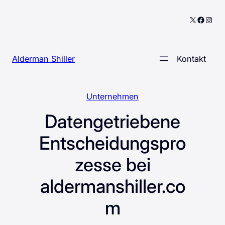
Zum
X
Facebo
Inst
Inhalt
springen
Alderman Shiller
Kontakt
Unternehmen
Datengetriebene
Entscheidungspro
zesse bei
aldermanshiller.co
m